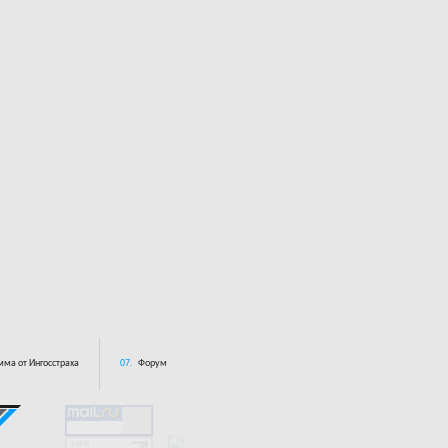
ма от Ингосстраха
07.
Форум