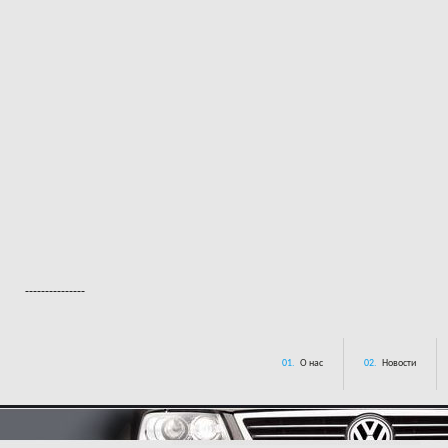
---------------
01.
О нас
02.
Новости