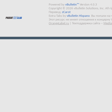
Powered by
vBulletin™
Version 4.0.3
Copyright © 2026 vBulletin Solutions, Inc. All ri
Перевод:
zCarot
Extra Tabs by
vBulletin Hispano
Вы попали на 
Этот ресурс не имеет отношения к концерну 
OrangeLabel.ru
|
Техподдержка сайта
--
Media