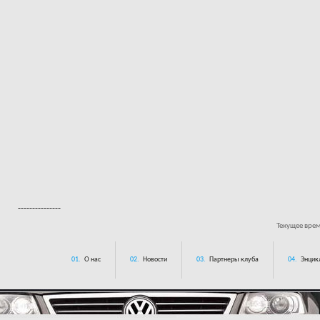
---------------
Текущее вре
01.
О нас
02.
Новости
03.
Партнеры клуба
04.
Энцик