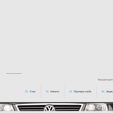
---------------
Текущее вре
01.
О нас
02.
Новости
03.
Партнеры клуба
04.
Энцик