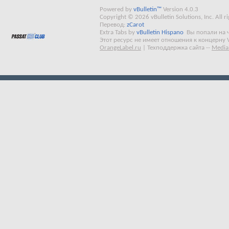
Powered by
vBulletin™
Version 4.0.3
Copyright © 2026 vBulletin Solutions, Inc. All ri
Перевод:
zCarot
Extra Tabs by
vBulletin Hispano
Вы попали на 
Этот ресурс не имеет отношения к концерну 
OrangeLabel.ru
|
Техподдержка сайта
--
Media