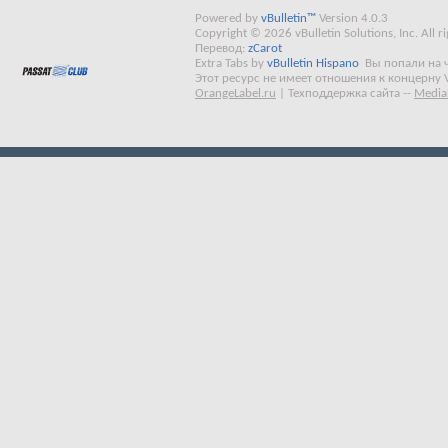
Powered by
vBulletin™
Version 4.0.3
Copyright © 2026 vBulletin Solutions, Inc. All ri
Перевод:
zCarot
Extra Tabs by
vBulletin Hispano
Вы попали на 
Этот ресурс не имеет отношения к концерну 
OrangeLabel.ru
|
Техподдержка сайта
--
Media