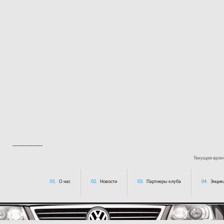
---------------
Текущее вре
01.
О нас
02.
Новости
03.
Партнеры клуба
04.
Энцик