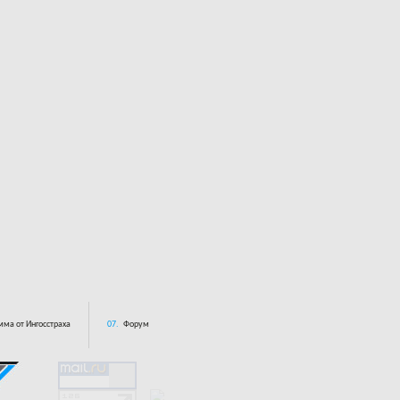
ма от Ингосстраха
07.
Форум