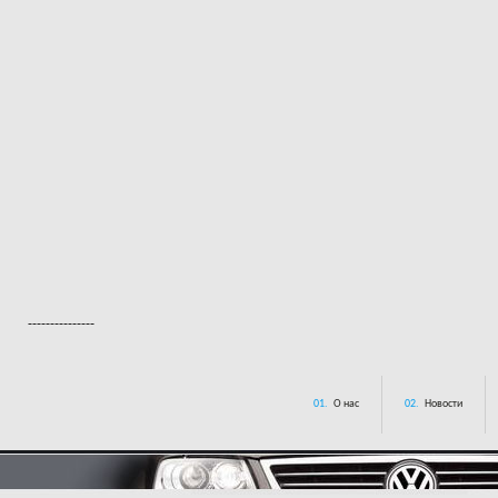
---------------
01.
О нас
02.
Новости