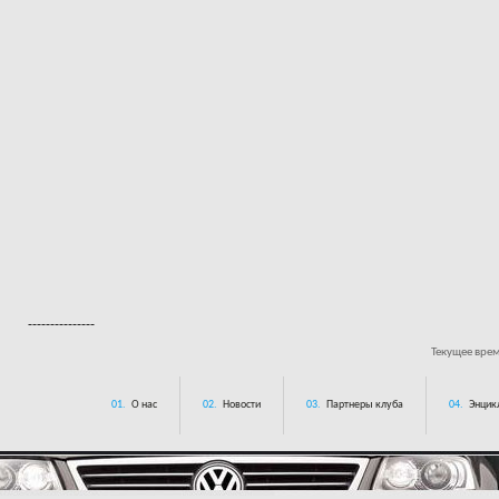
---------------
Текущее вре
01.
О нас
02.
Новости
03.
Партнеры клуба
04.
Энцик