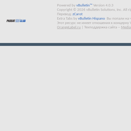
Powered by
vBulletin™
Version 4.0.3
Copyright © 2026 vBulletin Solutions, Inc. All ri
Перевод:
zCarot
Extra Tabs by
vBulletin Hispano
Вы попали на 
Этот ресурс не имеет отношения к концерну 
OrangeLabel.ru
|
Техподдержка сайта
--
Media