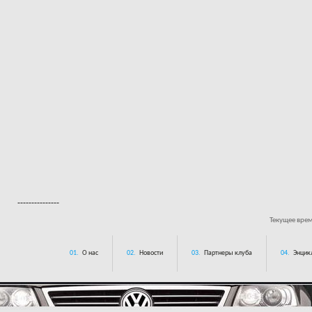
---------------
Текущее вре
01.
О нас
02.
Новости
03.
Партнеры клуба
04.
Энцик