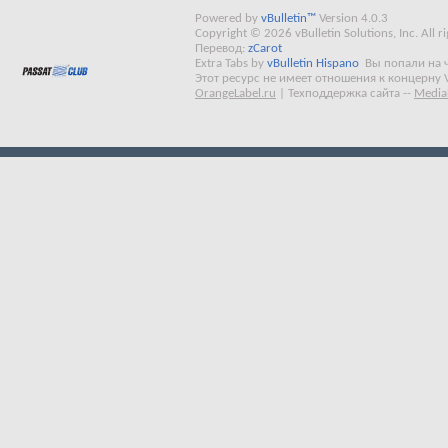
Powered by
vBulletin™
Version 4.0.3
Copyright © 2026 vBulletin Solutions, Inc. All ri
Перевод:
zCarot
Extra Tabs by
vBulletin Hispano
Вы попали на 
Этот ресурс не имеет отношения к концерну 
OrangeLabel.ru
|
Техподдержка сайта
--
Media