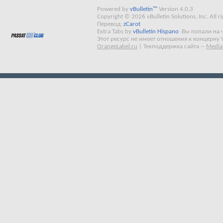
Powered by
vBulletin™
Version 4.0.3
Copyright © 2026 vBulletin Solutions, Inc. All ri
Перевод:
zCarot
Extra Tabs by
vBulletin Hispano
Вы попали на 
Этот ресурс не имеет отношения к концерну 
OrangeLabel.ru
|
Техподдержка сайта
--
Media