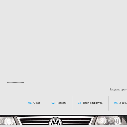
---------------
Текущее вре
01.
О нас
02.
Новости
03.
Партнеры клуба
04.
Энцик