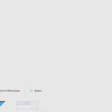
ма от Ингосстраха
07.
Форум