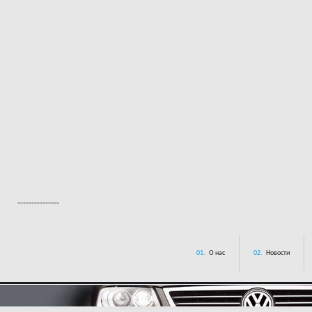
---------------
01.
О нас
02.
Новости