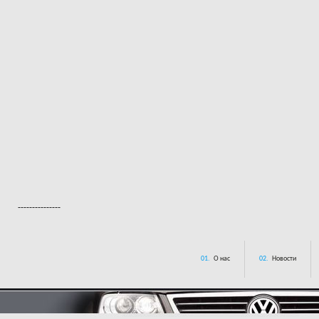
---------------
01.
О нас
02.
Новости