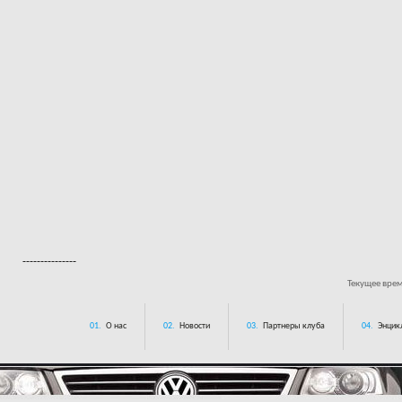
---------------
Текущее вре
01.
О нас
02.
Новости
03.
Партнеры клуба
04.
Энцик