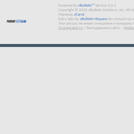
Powered by
vBulletin™
Version 4.0.3
Copyright © 2026 vBulletin Solutions, Inc. All ri
Перевод:
zCarot
Extra Tabs by
vBulletin Hispano
Вы попали на 
Этот ресурс не имеет отношения к концерну 
OrangeLabel.ru
|
Техподдержка сайта
--
Media