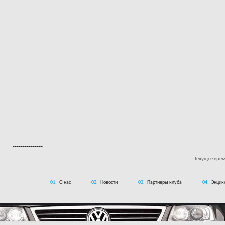
---------------
Текущее вре
01.
О нас
02.
Новости
03.
Партнеры клуба
04.
Энцик