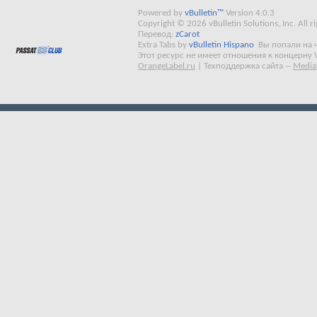
Powered by
vBulletin™
Version 4.0.3
Copyright © 2026 vBulletin Solutions, Inc. All ri
Перевод:
zCarot
Extra Tabs by
vBulletin Hispano
Вы попали на 
Этот ресурс не имеет отношения к концерну 
OrangeLabel.ru
|
Техподдержка сайта
--
Media