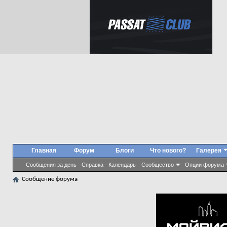
Главная
Форум
Блоги
Что нового?
Галерея
Сообщения за день
Справка
Календарь
Сообщество
Опции форума
Сообщение форума