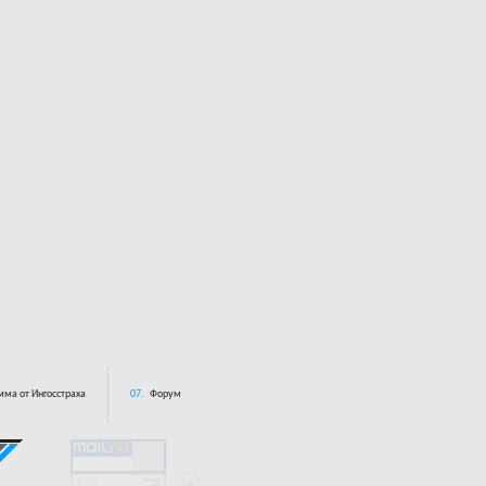
ма от Ингосстраха
07.
Форум