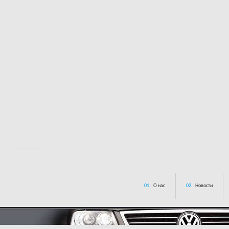
---------------
01.
О нас
02.
Новости