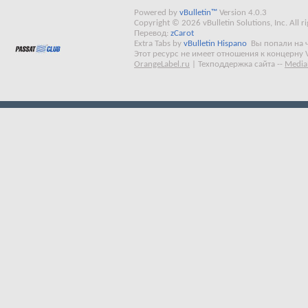
Powered by
vBulletin™
Version 4.0.3
Copyright © 2026 vBulletin Solutions, Inc. All ri
Перевод:
zCarot
Extra Tabs by
vBulletin Hispano
Вы попали на 
Этот ресурс не имеет отношения к концерну 
OrangeLabel.ru
|
Техподдержка сайта
--
Media