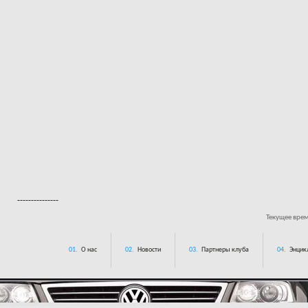
---------------
Текущее вре
01.
О нас
02.
Новости
03.
Партнеры клуба
04.
Энцик