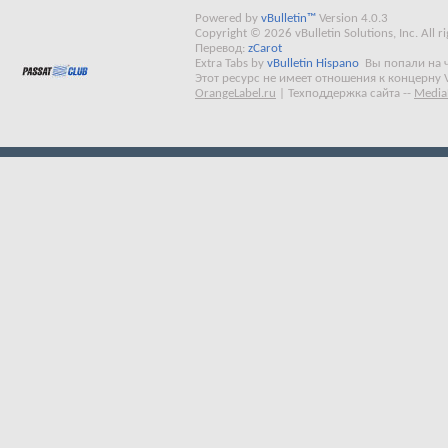
Powered by
vBulletin™
Version 4.0.3
Copyright © 2026 vBulletin Solutions, Inc. All ri
Перевод:
zCarot
Extra Tabs by
vBulletin Hispano
Вы попали на 
Этот ресурс не имеет отношения к концерну 
OrangeLabel.ru
|
Техподдержка сайта
--
Media