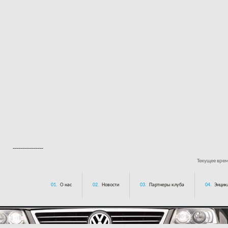
---------------
Текущее вре
01.
О нас
02.
Новости
03.
Партнеры клуба
04.
Энцик