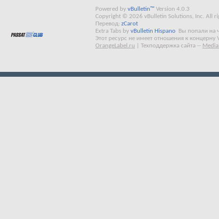
Powered by
vBulletin™
Version 4.0.3
Copyright © 2026 vBulletin Solutions, Inc. All ri
Перевод:
zCarot
Extra Tabs by
vBulletin Hispano
Вы попали на 
Этот ресурс не имеет отношения к концерну 
OrangeLabel.ru
|
Техподдержка сайта
--
Media