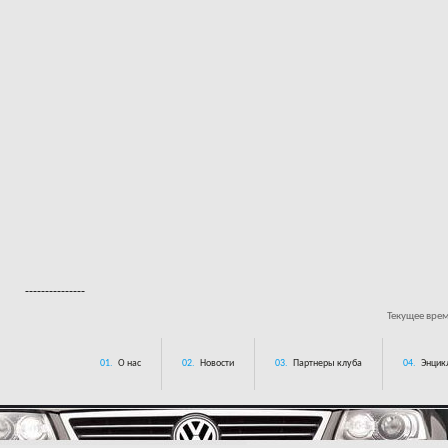
---------------
Текущее вре
01.
О нас
02.
Новости
03.
Партнеры клуба
04.
Энцик