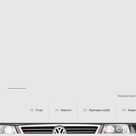
---------------
Текущее вре
01.
О нас
02.
Новости
03.
Партнеры клуба
04.
Энцик