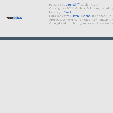
Powered by
vBulletin™
Version 4.0.3
Copyright © 2026 vBulletin Solutions, Inc. All ri
Перевод:
zCarot
Extra Tabs by
vBulletin Hispano
Вы попали на 
Этот ресурс не имеет отношения к концерну 
OrangeLabel.ru
|
Техподдержка сайта
--
Media