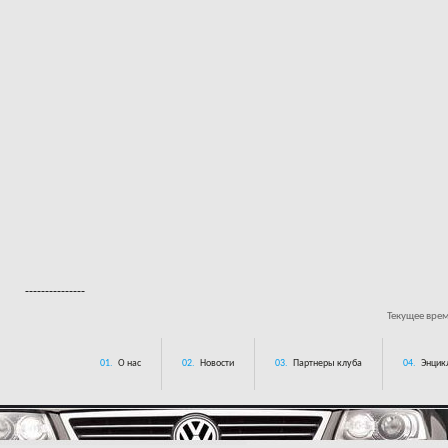
---------------
Текущее вре
01.
О нас
02.
Новости
03.
Партнеры клуба
04.
Энцик