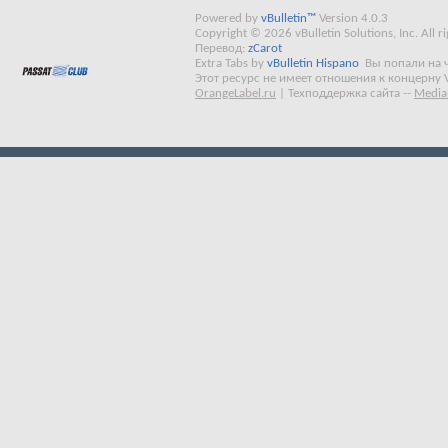
Powered by
vBulletin™
Version 4.0.3
Copyright © 2026 vBulletin Solutions, Inc. All ri
Перевод:
zCarot
Extra Tabs by
vBulletin Hispano
Вы попали на 
Этот ресурс не имеет отношения к концерну 
OrangeLabel.ru
|
Техподдержка сайта
--
Media