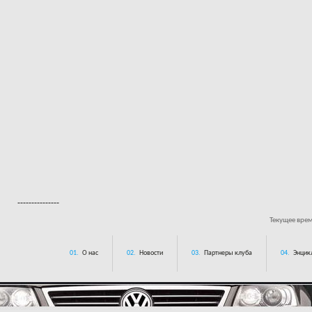
---------------
Текущее вре
01.
О нас
02.
Новости
03.
Партнеры клуба
04.
Энцик