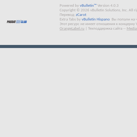
Powered by
vBulletin™
Version 4.0.3
Copyright © 2026 vBulletin Solutions, Inc. All ri
Перевод:
zCarot
Extra Tabs by
vBulletin Hispano
Вы попали на 
Этот ресурс не имеет отношения к концерну 
OrangeLabel.ru
|
Техподдержка сайта
--
Media