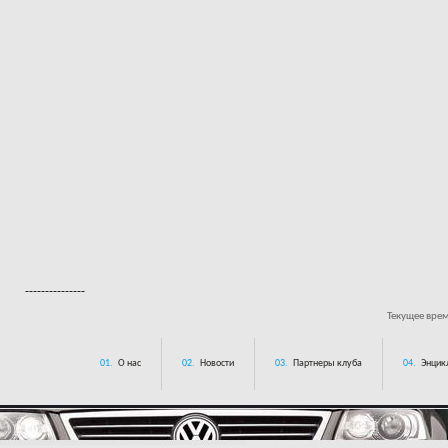
---------------
Текущее вре
01.
О нас
02.
Новости
03.
Партнеры клуба
04.
Энцик