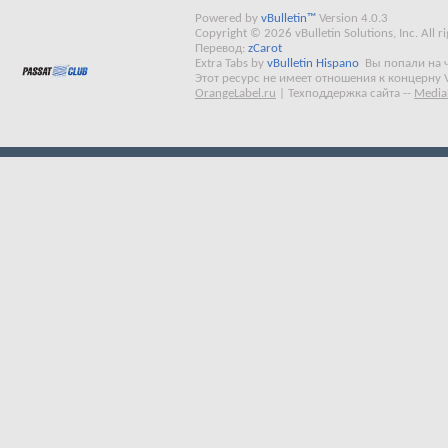
Powered by
vBulletin™
Version 4.0.3
Copyright © 2026 vBulletin Solutions, Inc. All ri
Перевод:
zCarot
Extra Tabs by
vBulletin Hispano
Вы попали на 
Этот ресурс не имеет отношения к концерну 
OrangeLabel.ru
|
Техподдержка сайта
--
Media