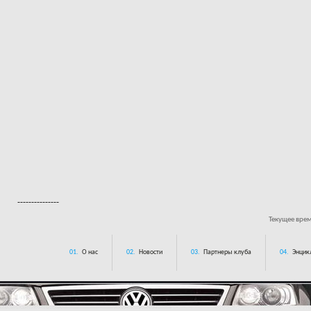
---------------
Текущее вре
01.
О нас
02.
Новости
03.
Партнеры клуба
04.
Энцик