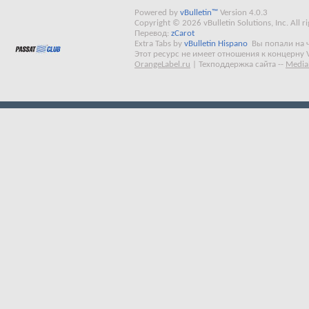
Powered by
vBulletin™
Version 4.0.3
Copyright © 2026 vBulletin Solutions, Inc. All ri
Перевод:
zCarot
Extra Tabs by
vBulletin Hispano
Вы попали на 
Этот ресурс не имеет отношения к концерну 
OrangeLabel.ru
|
Техподдержка сайта
--
Media