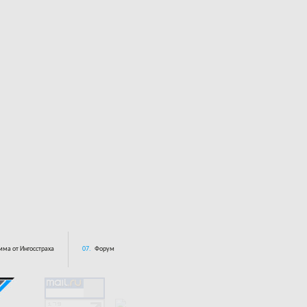
ма от Ингосстраха
07.
Форум