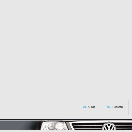
---------------
01.
О нас
02.
Новости