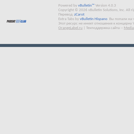
Powered by
vBulletin™
Version 4.0.3
Copyright © 2026 vBulletin Solutions, Inc. All ri
Перевод:
zCarot
Extra Tabs by
vBulletin Hispano
Вы попали на 
Этот ресурс не имеет отношения к концерну 
OrangeLabel.ru
|
Техподдержка сайта
--
Media