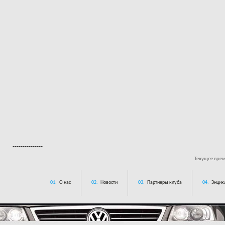
---------------
Текущее вре
01.
О нас
02.
Новости
03.
Партнеры клуба
04.
Энцик