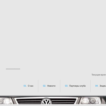
---------------
Текущее вре
01.
О нас
02.
Новости
03.
Партнеры клуба
04.
Энцик