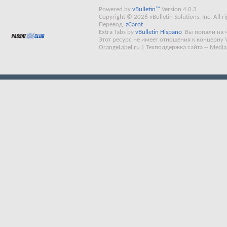
Powered by
vBulletin™
Version 4.0.3
Copyright © 2026 vBulletin Solutions, Inc. All ri
Перевод:
zCarot
Extra Tabs by
vBulletin Hispano
Вы попали на 
Этот ресурс не имеет отношения к концерну 
OrangeLabel.ru
|
Техподдержка сайта
--
Media