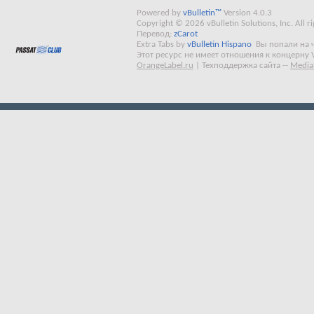
Powered by
vBulletin™
Version 4.0.3
Copyright © 2026 vBulletin Solutions, Inc. All ri
Перевод:
zCarot
Extra Tabs by
vBulletin Hispano
Вы попали на 
Этот ресурс не имеет отношения к концерну 
OrangeLabel.ru
|
Техподдержка сайта
--
Media