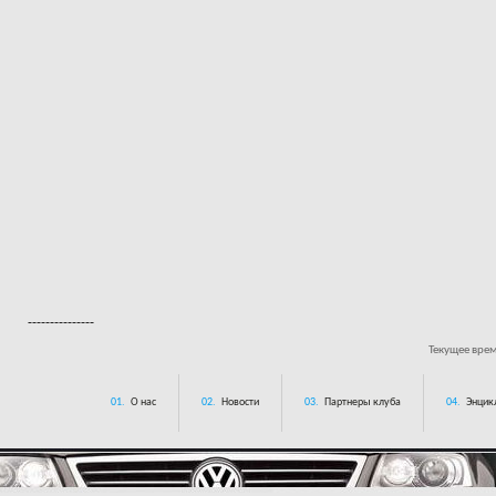
---------------
Текущее вре
01.
О нас
02.
Новости
03.
Партнеры клуба
04.
Энцик