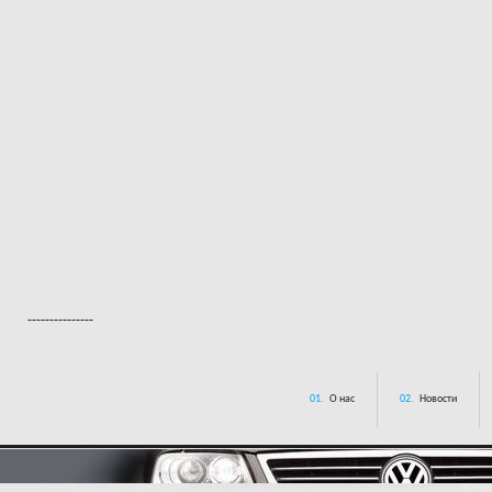
---------------
01.
О нас
02.
Новости