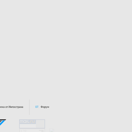
ма от Ингосстраха
07.
Форум