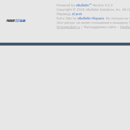
Powered by
vBulletin™
Version 4.0.3
Copyright © 2026 vBulletin Solutions, Inc. All ri
Перевод:
zCarot
Extra Tabs by
vBulletin Hispano
Вы попали на 
Этот ресурс не имеет отношения к концерну 
OrangeLabel.ru
|
Техподдержка сайта
--
Media