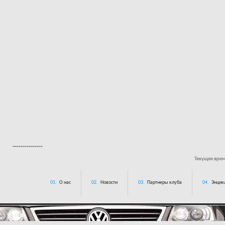
---------------
Текущее вре
01.
О нас
02.
Новости
03.
Партнеры клуба
04.
Энцик