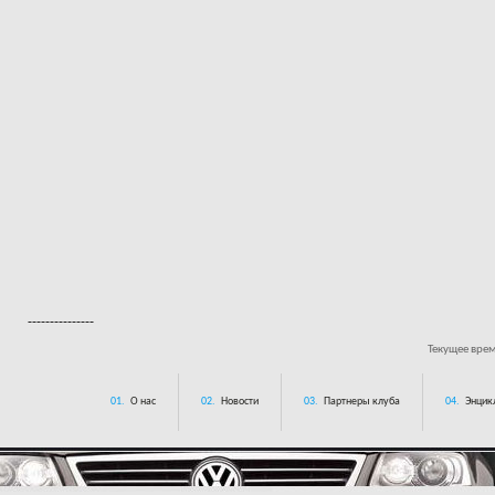
---------------
Текущее вре
01.
О нас
02.
Новости
03.
Партнеры клуба
04.
Энцик