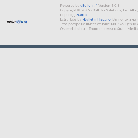
Powered by
vBulletin™
Version 4.0.3
Copyright © 2026 vBulletin Solutions, Inc. All ri
Перевод:
zCarot
Extra Tabs by
vBulletin Hispano
Вы попали на 
Этот ресурс не имеет отношения к концерну 
OrangeLabel.ru
|
Техподдержка сайта
--
Media