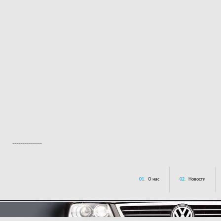
---------------
01.
О нас
02.
Новости