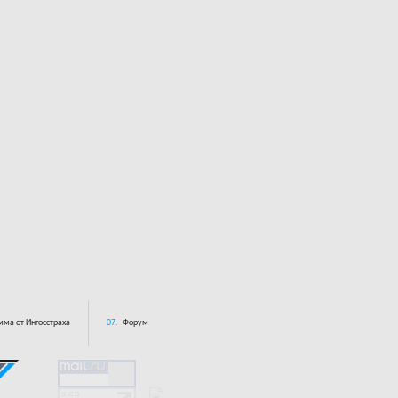
ма от Ингосстраха
07.
Форум