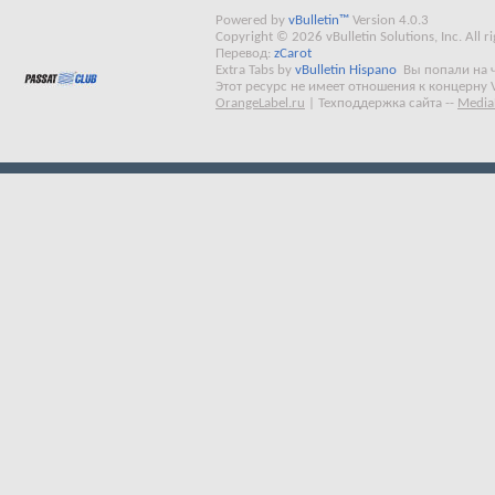
Powered by
vBulletin™
Version 4.0.3
Copyright © 2026 vBulletin Solutions, Inc. All ri
Перевод:
zCarot
Extra Tabs by
vBulletin Hispano
Вы попали на 
Этот ресурс не имеет отношения к концерну 
OrangeLabel.ru
|
Техподдержка сайта
--
Media