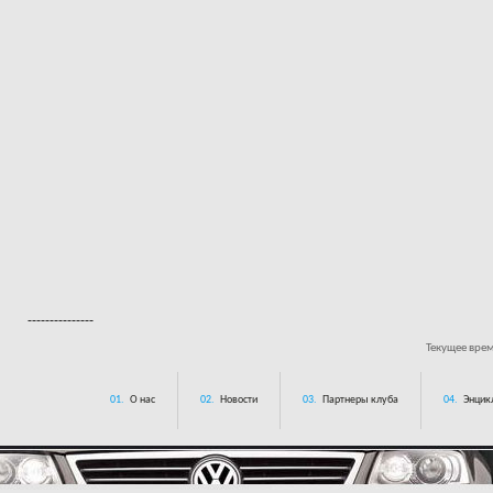
---------------
Текущее вре
01.
О нас
02.
Новости
03.
Партнеры клуба
04.
Энцик