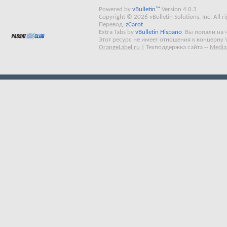
Powered by
vBulletin™
Version 4.0.3
Copyright © 2026 vBulletin Solutions, Inc. All ri
Перевод:
zCarot
Extra Tabs by
vBulletin Hispano
Вы попали на 
Этот ресурс не имеет отношения к концерну 
OrangeLabel.ru
|
Техподдержка сайта
--
Media