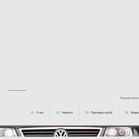
---------------
Текущее вре
01.
О нас
02.
Новости
03.
Партнеры клуба
04.
Энцик