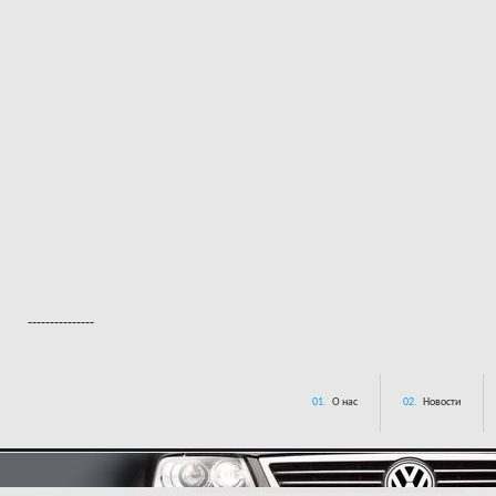
---------------
01.
О нас
02.
Новости