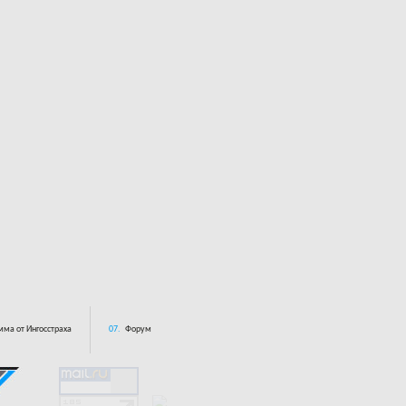
ма от Ингосстраха
07.
Форум