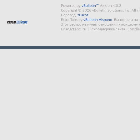
Powered by
vBulletin™
Version 4.0.3
Copyright © 2026 vBulletin Solutions, Inc. All ri
Перевод:
zCarot
Extra Tabs by
vBulletin Hispano
Вы попали на 
Этот ресурс не имеет отношения к концерну 
OrangeLabel.ru
|
Техподдержка сайта
--
Media