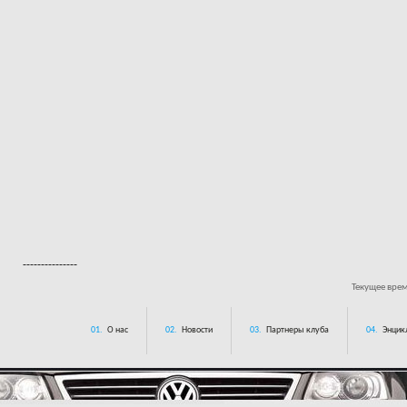
---------------
Текущее вре
01.
О нас
02.
Новости
03.
Партнеры клуба
04.
Энцик