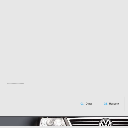
---------------
01.
О нас
02.
Новости