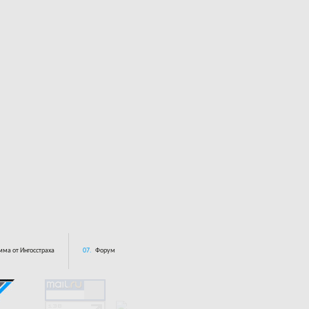
ма от Ингосстраха
07.
Форум