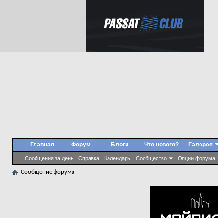
Главная
Форум
Блоги
Что нового?
Галерея
Сообщения за день
Справка
Календарь
Сообщество
Опции форума
Сообщение форума