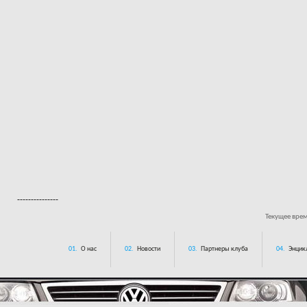
---------------
Текущее вре
01.
О нас
02.
Новости
03.
Партнеры клуба
04.
Энцик