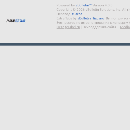
Powered by
vBulletin™
Version 4.0.3
Copyright © 2026 vBulletin Solutions, Inc. All ri
Перевод:
zCarot
Extra Tabs by
vBulletin Hispano
Вы попали на 
Этот ресурс не имеет отношения к концерну 
OrangeLabel.ru
|
Техподдержка сайта
--
Media