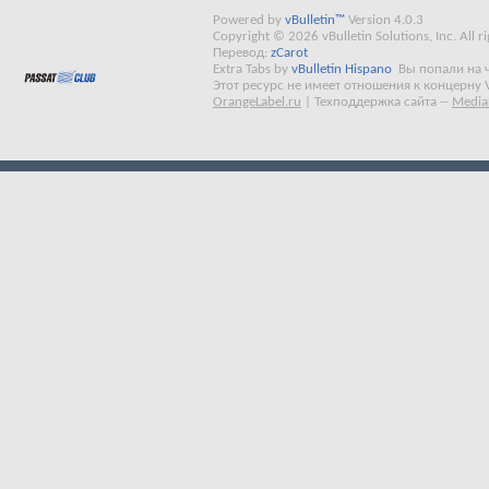
Powered by
vBulletin™
Version 4.0.3
Copyright © 2026 vBulletin Solutions, Inc. All ri
Перевод:
zCarot
Extra Tabs by
vBulletin Hispano
Вы попали на 
Этот ресурс не имеет отношения к концерну 
OrangeLabel.ru
|
Техподдержка сайта
--
Media