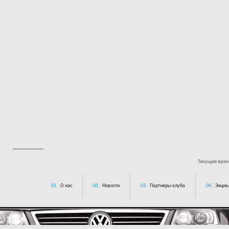
---------------
Текущее вре
01.
О нас
02.
Новости
03.
Партнеры клуба
04.
Энцик