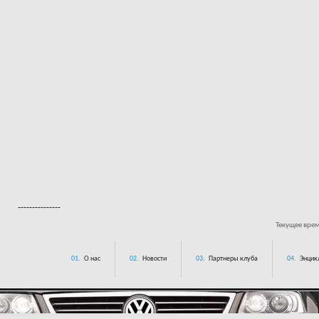
---------------
Текущее вре
01.
О нас
02.
Новости
03.
Партнеры клуба
04.
Энцик