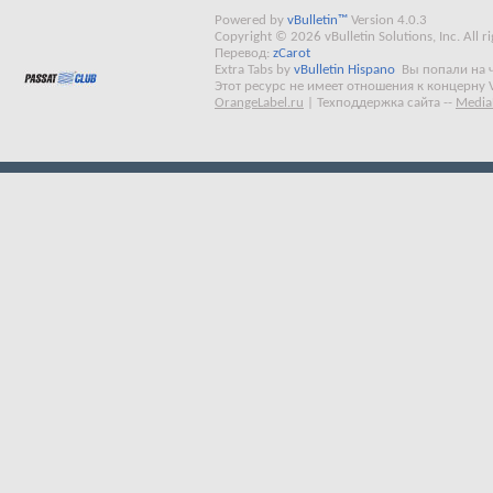
Powered by
vBulletin™
Version 4.0.3
Copyright © 2026 vBulletin Solutions, Inc. All ri
Перевод:
zCarot
Extra Tabs by
vBulletin Hispano
Вы попали на 
Этот ресурс не имеет отношения к концерну 
OrangeLabel.ru
|
Техподдержка сайта
--
Media