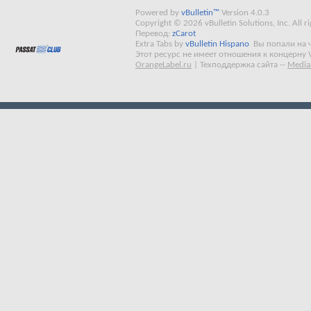
Powered by
vBulletin™
Version 4.0.3
Copyright © 2026 vBulletin Solutions, Inc. All ri
Перевод:
zCarot
Extra Tabs by
vBulletin Hispano
Вы попали на 
Этот ресурс не имеет отношения к концерну 
OrangeLabel.ru
|
Техподдержка сайта
--
Media