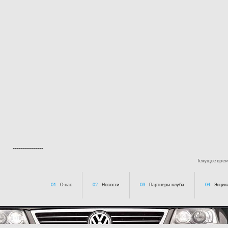
---------------
Текущее вре
01.
О нас
02.
Новости
03.
Партнеры клуба
04.
Энцик