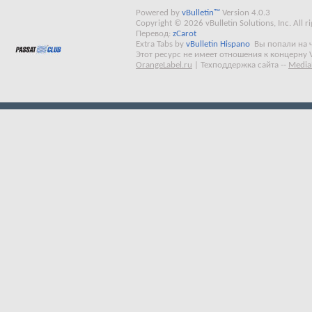
Powered by
vBulletin™
Version 4.0.3
Copyright © 2026 vBulletin Solutions, Inc. All ri
Перевод:
zCarot
Extra Tabs by
vBulletin Hispano
Вы попали на 
Этот ресурс не имеет отношения к концерну 
OrangeLabel.ru
|
Техподдержка сайта
--
Media