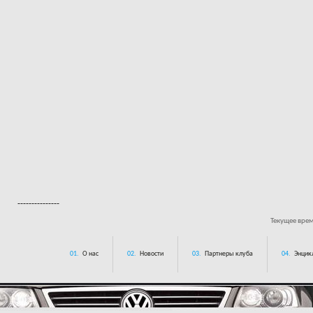
---------------
Текущее вре
01.
О нас
02.
Новости
03.
Партнеры клуба
04.
Энцик