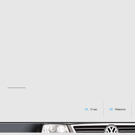
---------------
01.
О нас
02.
Новости