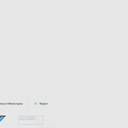
ма от Ингосстраха
07.
Форум