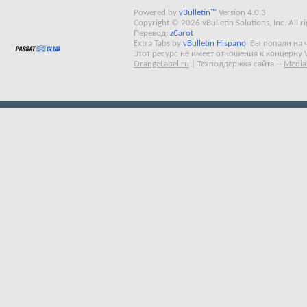
Powered by
vBulletin™
Version 4.0.3
Copyright © 2026 vBulletin Solutions, Inc. All ri
Перевод:
zCarot
Extra Tabs by
vBulletin Hispano
Вы попали на 
Этот ресурс не имеет отношения к концерну 
OrangeLabel.ru
|
Техподдержка сайта
--
Media