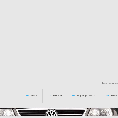
---------------
Текущее вре
01.
О нас
02.
Новости
03.
Партнеры клуба
04.
Энцик