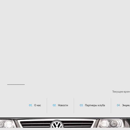
---------------
Текущее вре
01.
О нас
02.
Новости
03.
Партнеры клуба
04.
Энцик