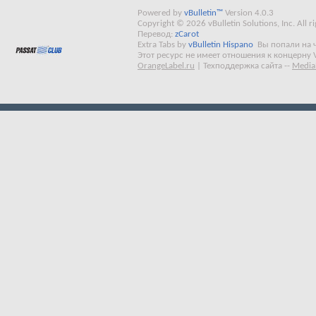
Powered by
vBulletin™
Version 4.0.3
Copyright © 2026 vBulletin Solutions, Inc. All ri
Перевод:
zCarot
Extra Tabs by
vBulletin Hispano
Вы попали на 
Этот ресурс не имеет отношения к концерну 
OrangeLabel.ru
|
Техподдержка сайта
--
Media