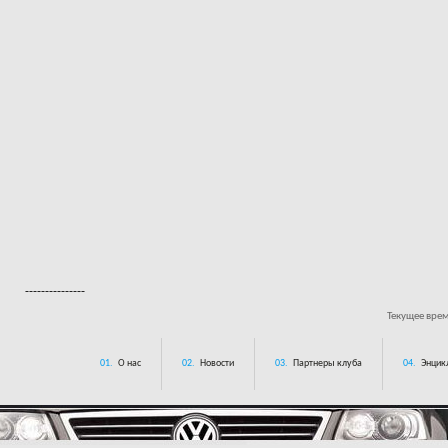
---------------
Текущее вре
01.
О нас
02.
Новости
03.
Партнеры клуба
04.
Энцик