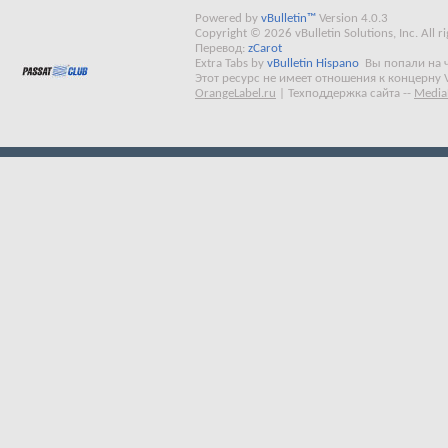
Powered by
vBulletin™
Version 4.0.3
Copyright © 2026 vBulletin Solutions, Inc. All ri
Перевод:
zCarot
Extra Tabs by
vBulletin Hispano
Вы попали на 
Этот ресурс не имеет отношения к концерну 
OrangeLabel.ru
|
Техподдержка сайта
--
Media