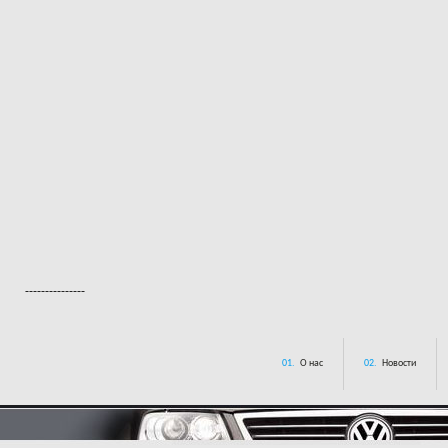
---------------
01.
О нас
02.
Новости