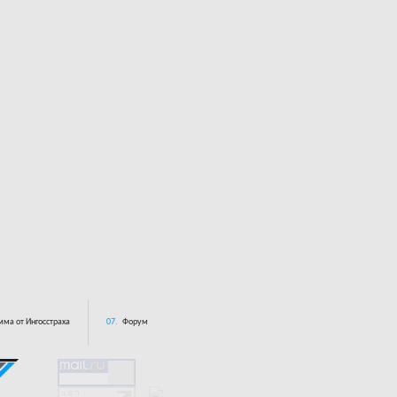
ма от Ингосстраха
07.
Форум