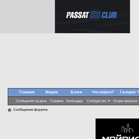
Главная
Форум
Блоги
Что нового?
Галерея
Сообщения за день
Справка
Календарь
Сообщество
Опции форума
Сообщение форума