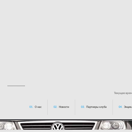
---------------
Текущее вре
01.
О нас
02.
Новости
03.
Партнеры клуба
04.
Энцик