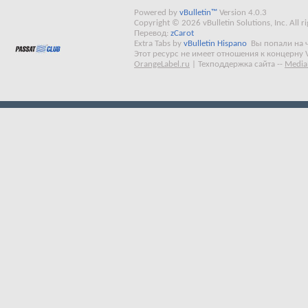
Powered by
vBulletin™
Version 4.0.3
Copyright © 2026 vBulletin Solutions, Inc. All ri
Перевод:
zCarot
Extra Tabs by
vBulletin Hispano
Вы попали на 
Этот ресурс не имеет отношения к концерну 
OrangeLabel.ru
|
Техподдержка сайта
--
Media