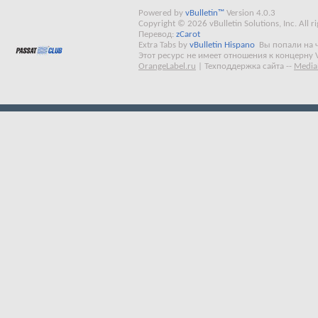
Powered by
vBulletin™
Version 4.0.3
Copyright © 2026 vBulletin Solutions, Inc. All ri
Перевод:
zCarot
Extra Tabs by
vBulletin Hispano
Вы попали на 
Этот ресурс не имеет отношения к концерну 
OrangeLabel.ru
|
Техподдержка сайта
--
Media