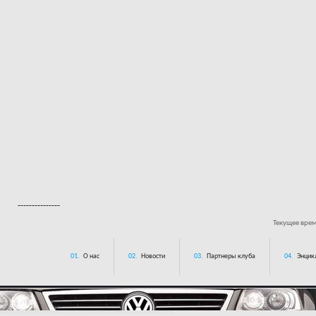
---------------
Текущее вре
01.
О нас
02.
Новости
03.
Партнеры клуба
04.
Энцик