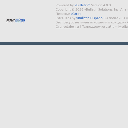
Powered by
vBulletin™
Version 4.0.3
Copyright © 2026 vBulletin Solutions, Inc. All ri
Перевод:
zCarot
Extra Tabs by
vBulletin Hispano
Вы попали на 
Этот ресурс не имеет отношения к концерну 
OrangeLabel.ru
|
Техподдержка сайта
--
Media