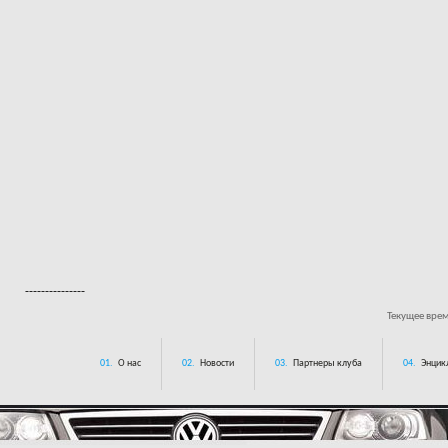
---------------
Текущее вре
01.
О нас
02.
Новости
03.
Партнеры клуба
04.
Энцик