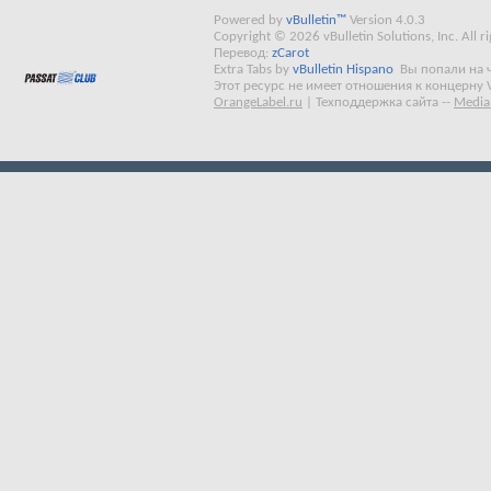
Powered by
vBulletin™
Version 4.0.3
Copyright © 2026 vBulletin Solutions, Inc. All ri
Перевод:
zCarot
Extra Tabs by
vBulletin Hispano
Вы попали на 
Этот ресурс не имеет отношения к концерну 
OrangeLabel.ru
|
Техподдержка сайта
--
Media