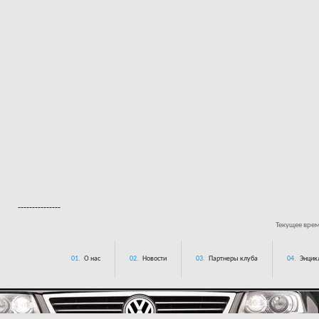
---------------
Текущее вре
01.
О нас
02.
Новости
03.
Партнеры клуба
04.
Энцик