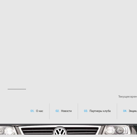
---------------
Текущее вре
01.
О нас
02.
Новости
03.
Партнеры клуба
04.
Энцик