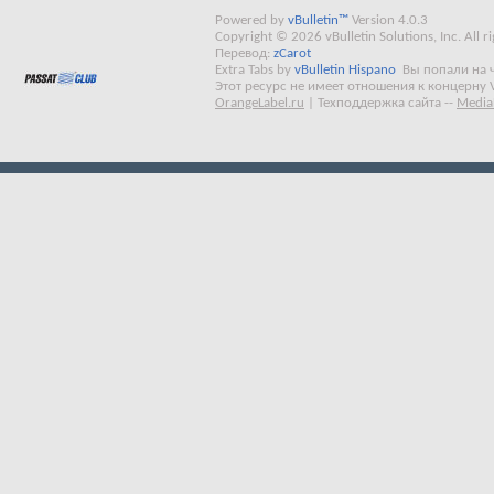
Powered by
vBulletin™
Version 4.0.3
Copyright © 2026 vBulletin Solutions, Inc. All ri
Перевод:
zCarot
Extra Tabs by
vBulletin Hispano
Вы попали на 
Этот ресурс не имеет отношения к концерну 
OrangeLabel.ru
|
Техподдержка сайта
--
Media