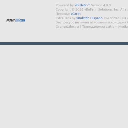
Powered by
vBulletin™
Version 4.0.3
Copyright © 2026 vBulletin Solutions, Inc. All ri
Перевод:
zCarot
Extra Tabs by
vBulletin Hispano
Вы попали на 
Этот ресурс не имеет отношения к концерну 
OrangeLabel.ru
|
Техподдержка сайта
--
Media