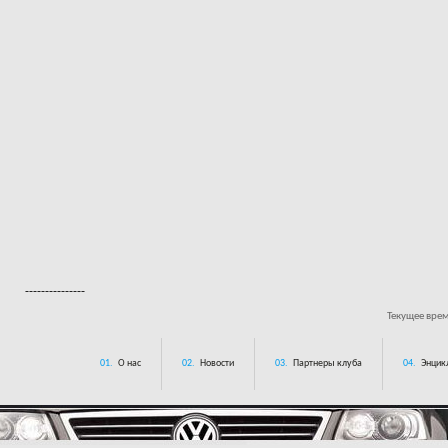
---------------
Текущее вре
01.
О нас
02.
Новости
03.
Партнеры клуба
04.
Энцик